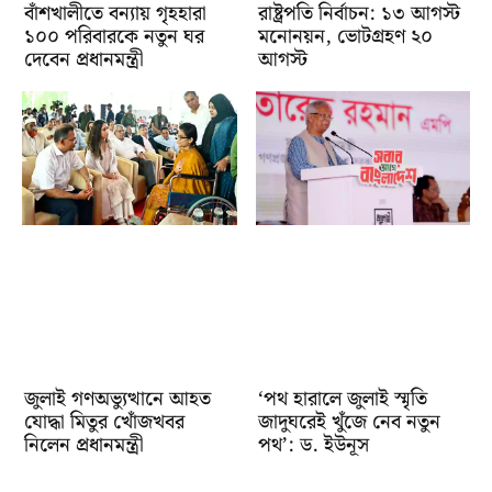
বাঁশখালীতে বন্যায় গৃহহারা
রাষ্ট্রপতি নির্বাচন: ১৩ আগস্ট
১০০ পরিবারকে নতুন ঘর
মনোনয়ন, ভোটগ্রহণ ২০
দেবেন প্রধানমন্ত্রী
আগস্ট
জুলাই গণঅভ্যুত্থানে আহত
‘পথ হারালে জুলাই স্মৃতি
যোদ্ধা মিতুর খোঁজখবর
জাদুঘরেই খুঁজে নেব নতুন
নিলেন প্রধানমন্ত্রী
পথ’: ড. ইউনূস