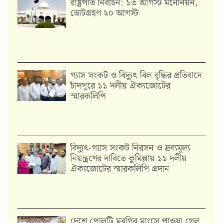
রাষ্ট্রপতি নির্বাচন: ১৩ আগস্ট মনোনয়ন,
ভোটগ্রহণ ২০ আগস্ট
গ্যাস সংকট ও বিদ্যুৎ বিল বৃদ্ধির প্রতিবাদে
চাঁদপুরে ১১ দলীয় ঐক্যজোটের
স্মারকলিপি
‎বিদ্যুৎ-গ্যাস সংকট নিরসন ও দ্রব্যমূল্য
নিয়ন্ত্রণের দাবিতে কুমিল্লায় ১১ দলীয়
ঐক‍্যজোটের স্মারকলিপি প্রদান
দেশে পোলট্রি মুরগির মাংসে পাওয়া গেল