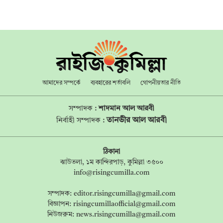
আমাদের সম্পর্কে
ব্যবহারের শর্তাবলি
গোপনীয়তার নীতি
সম্পাদক :
শাদমান আল আরবী
তানভীর আল আরবী
নির্বাহী সম্পাদক :
ঠিকানা
ঝাউতলা, ১ম কান্দিরপাড়, কুমিল্লা ৩৫০০
info@risingcumilla.com
সম্পাদক:
editor.risingcumilla@gmail.com
বিজ্ঞাপন:
risingcumillaofficial@gmail.com
নিউজরুম:
news.risingcumilla@gmail.com