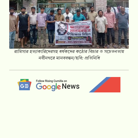
রামিসার হত্যাকারিদেরসহ ধর্ষকদের কঠোর বিচার ও সচেতনতায়
নবীনগরে মানববন্ধন/ছবি: প্রতিনিধি