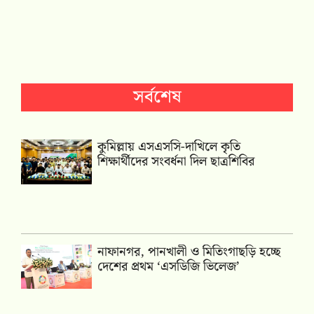
সর্বশেষ
কুমিল্লায় এসএসসি-দাখিলে কৃতি
শিক্ষার্থীদের সংবর্ধনা দিল ছাত্রশিবির
নাফানগর, পানখালী ও মিতিংগাছড়ি হচ্ছে
দেশের প্রথম ‘এসডিজি ভিলেজ’