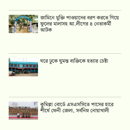
জামিনে মুক্তি পাওয়াদের বরণ করতে গিয়ে
ফুলের মালাসহ আ.লীগের ৪ নেতাকর্মী
আটক
ঘরে ঢুকে ঘুমন্ত ব্যক্তিকে হত্যার চেষ্টা
কুমিল্লা বোর্ডে এসএসসিতে পাসের হারে
শীর্ষে ফেনী জেলা, সর্বনিম্ন নোয়াখালী