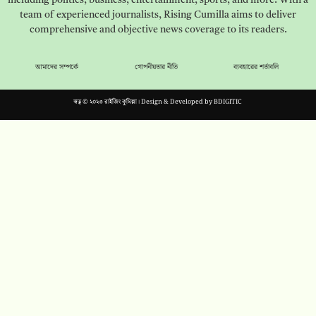
including politics, business, entertainment, sports, and more. With a
team of experienced journalists, Rising Cumilla aims to deliver
comprehensive and objective news coverage to its readers.
আমাদের সম্পর্কে
গোপনীয়তার নীতি
ব্যবহারের শর্তাবলি
স্বত্ব © ২০২৩ রাইজিং কুমিল্লা। Design & Developed by
BDIGITIC