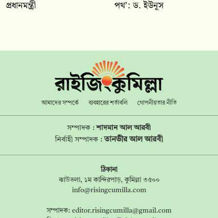
প্রধানমন্ত্রী
পথ’: ড. ইউনূস
আমাদের সম্পর্কে
ব্যবহারের শর্তাবলি
গোপনীয়তার নীতি
সম্পাদক :
শাদমান আল আরবী
তানভীর আল আরবী
নির্বাহী সম্পাদক :
ঠিকানা
ঝাউতলা, ১ম কান্দিরপাড়, কুমিল্লা ৩৫০০
info@risingcumilla.com
সম্পাদক:
editor.risingcumilla@gmail.com