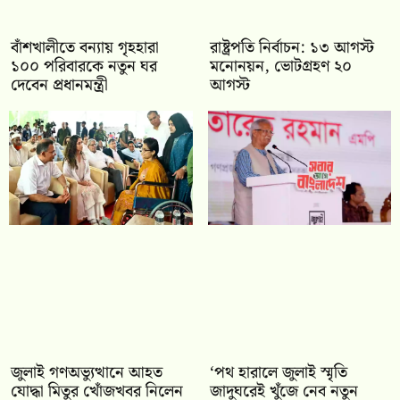
বাঁশখালীতে বন্যায় গৃহহারা
রাষ্ট্রপতি নির্বাচন: ১৩ আগস্ট
১০০ পরিবারকে নতুন ঘর
মনোনয়ন, ভোটগ্রহণ ২০
দেবেন প্রধানমন্ত্রী
আগস্ট
জুলাই গণঅভ্যুত্থানে আহত
‘পথ হারালে জুলাই স্মৃতি
যোদ্ধা মিতুর খোঁজখবর নিলেন
জাদুঘরেই খুঁজে নেব নতুন