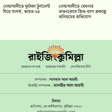
নোয়াখালীতে ফুটবল টুর্নামেন্ট
নোয়াখালীতে মেঘনার
ঘিরে সংঘর্ষ, আহত-২৪
ভাঙনরোধে জিও ব্যাগ প্রকল্পে
অনিয়মের অভিযোগ
আমাদের সম্পর্কে
ব্যবহারের শর্তাবলি
গোপনীয়তার নীতি
সম্পাদক :
শাদমান আল আরবী
তানভীর আল আরবী
নির্বাহী সম্পাদক :
ঠিকানা
ঝাউতলা, ১ম কান্দিরপাড়, কুমিল্লা ৩৫০০
info@risingcumilla.com