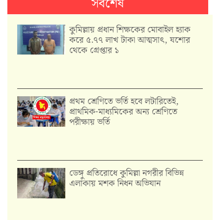
সর্বশেষ
কুমিল্লায় প্রধান শিক্ষকের মোবাইল হ্যাক
করে ৫.৭৭ লাখ টাকা আত্মসাৎ, যশোর
থেকে গ্রেপ্তার ১
প্রথম শ্রেণিতে ভর্তি হবে লটারিতেই,
প্রাথমিক-মাধ্যমিকের অন্য শ্রেণিতে
পরীক্ষায় ভর্তি
ডেঙ্গু প্রতিরোধে কুমিল্লা নগরীর বিভিন্ন
এলাকায় মশক নিধন অভিযান