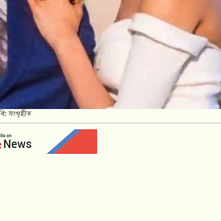
বি: সংগৃহীত