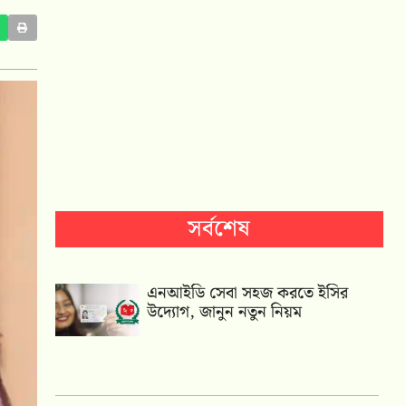
সর্বশেষ
এনআইডি সেবা সহজ করতে ইসির
উদ্যোগ, জানুন নতুন নিয়ম