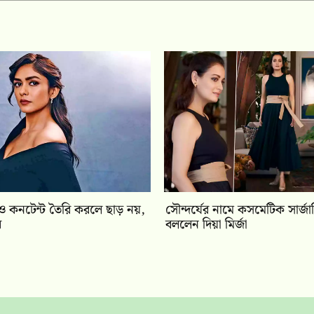
িও কনটেন্ট তৈরি করলে ছাড় নয়,
সৌন্দর্যের নামে কসমেটিক সার্জার
র
বললেন দিয়া মির্জা