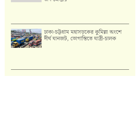
ঢাকা-চট্টগ্রাম মহাসড়কের কুমিল্লা অংশে
দীর্ঘ যানজট, ভোগান্তিতে যাত্রী-চালক