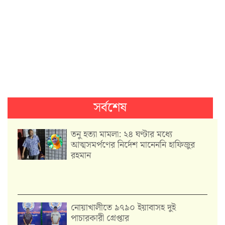
সর্বশেষ
তনু হত্যা মামলা: ২৪ ঘণ্টার মধ্যে
আত্মসমর্পণের নির্দেশ মানেননি হাফিজুর
রহমান
নোয়াখালীতে ৯৭৯০ ইয়াবাসহ দুই
পাচারকারী গ্রেপ্তার