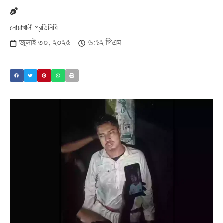
নোয়াখালী প্রতিনিধি
জুলাই ৩০, ২০২৫
৬:১২ পিএম