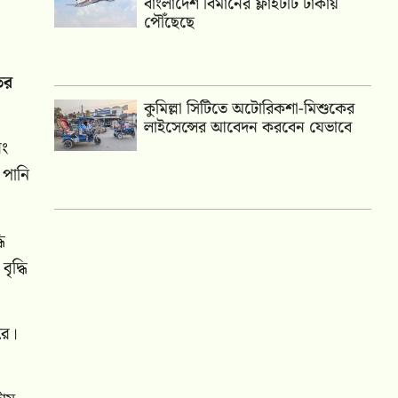
বাংলাদেশ বিমানের ফ্লাইটটি ঢাকায়
পৌঁছেছে
ির
কুমিল্লা সিটিতে অটোরিকশা-মিশুকের
লাইসেন্সের আবেদন করবেন যেভাবে
বং
 পানি
ি
ৃদ্ধি
রে।