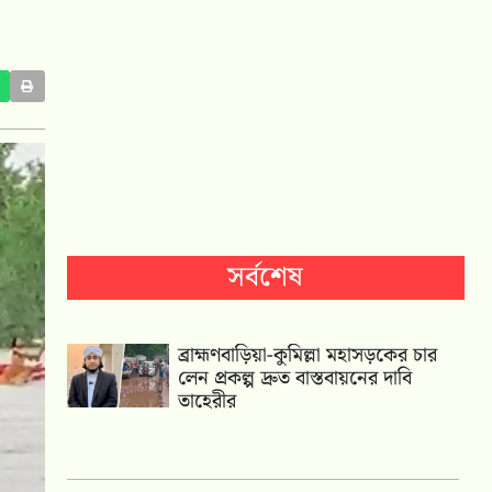
সর্বশেষ
ব্রাহ্মণবাড়িয়া-কুমিল্লা মহাসড়কের চার
লেন প্রকল্প দ্রুত বাস্তবায়নের দাবি
তাহেরীর