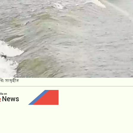
বি: সংগৃহীত