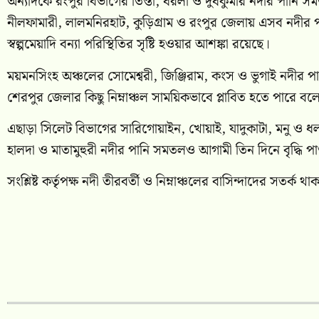
অন্যদিকে রংপুর বিভাগের তিস্তা, ধরলা ও দুধকুমার নদীর পানি সমতল
নীলফামারী, লালমনিরহাট, কুড়িগ্রাম ও রংপুর জেলায় এসব নদীর প
স্বল্পমেয়াদি বন্যা পরিস্থিতির সৃষ্টি হওয়ার আশঙ্কা রয়েছে।
ময়মনসিংহ অঞ্চলের সোমেশ্বরী, জিঞ্জিরাম, কংস ও ভুগাই নদীর
শেরপুর জেলার কিছু নিম্নাঞ্চল সাময়িকভাবে প্লাবিত হতে পারে বল
এছাড়া সিলেট বিভাগের সারিগোয়াইন, খোয়াই, যাদুকাটা, মনু ও ধলাই 
হালদা ও মাতামুহুরী নদীর পানি সমতলও আগামী তিন দিনে বৃদ্ধি পাও
সংশ্লিষ্ট কর্তৃপক্ষ নদী তীরবর্তী ও নিম্নাঞ্চলের বাসিন্দাদের সতর্ক থ