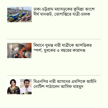
ঢাকা-চট্টগ্রাম মহাসড়কের কুমিল্লা অংশে
দীর্ঘ যানজট, ভোগান্তিতে যাত্রী-চালক
বিমানে ঘুমন্ত নারী যাত্রীকে আপত্তিকর
স্পর্শ, যুবকের ৩ বছরের কারাদণ্ড
বিএনপির নারী আসনের এমপিকে আইনি
নোটিশ পাঠালেন আসিফ মাহমুদ