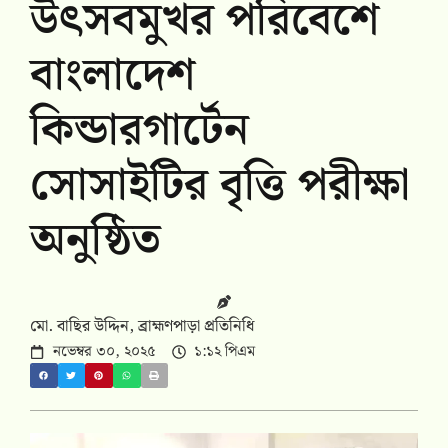
উৎসবমুখর পরিবেশে
বাংলাদেশ
কিন্ডারগার্টেন
সোসাইটির বৃত্তি পরীক্ষা
অনুষ্ঠিত
মো. বাছির উদ্দিন, ব্রাহ্মণপাড়া প্রতিনিধি
নভেম্বর ৩০, ২০২৫
১:১২ পিএম