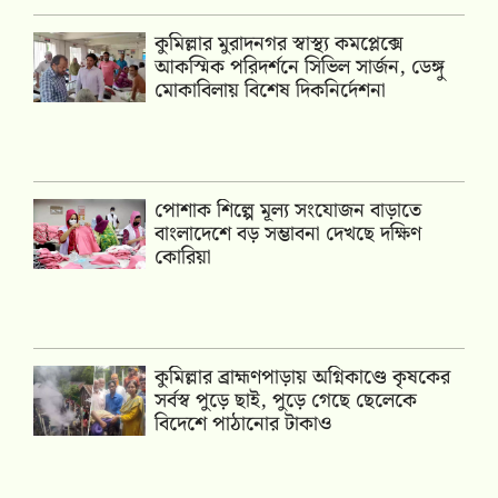
কুমিল্লার মুরাদনগর স্বাস্থ্য কমপ্লেক্সে
আকস্মিক পরিদর্শনে সিভিল সার্জন, ডেঙ্গু
মোকাবিলায় বিশেষ দিকনির্দেশনা
পোশাক শিল্পে মূল্য সংযোজন বাড়াতে
বাংলাদেশে বড় সম্ভাবনা দেখছে দক্ষিণ
কোরিয়া
কুমিল্লার ব্রাহ্মণপাড়ায় অগ্নিকাণ্ডে কৃষকের
সর্বস্ব পুড়ে ছাই, পুড়ে গেছে ছেলেকে
বিদেশে পাঠানোর টাকাও