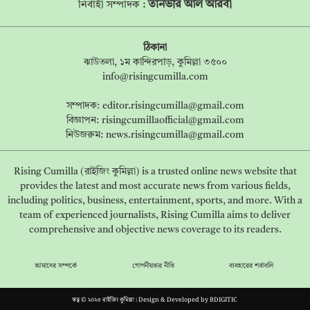
তানভীর আল আরবী
নির্বাহী সম্পাদক :
ঠিকানা
ঝাউতলা, ১ম কান্দিরপাড়, কুমিল্লা ৩৫০০
info@risingcumilla.com
সম্পাদক:
editor.risingcumilla@gmail.com
বিজ্ঞাপন:
risingcumillaofficial@gmail.com
নিউজরুম:
news.risingcumilla@gmail.com
Rising Cumilla (রাইজিং কুমিল্লা) is a trusted online news website that
provides the latest and most accurate news from various fields,
including politics, business, entertainment, sports, and more. With a
team of experienced journalists, Rising Cumilla aims to deliver
comprehensive and objective news coverage to its readers.
আমাদের সম্পর্কে
গোপনীয়তার নীতি
ব্যবহারের শর্তাবলি
স্বত্ব © ২০২৩ রাইজিং কুমিল্লা। Design & Developed by
BDIGITIC