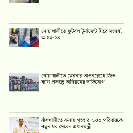
নোয়াখালীতে ফুটবল টুর্নামেন্ট ঘিরে সংঘর্ষ,
আহত-২৪
নোয়াখালীতে মেঘনার ভাঙনরোধে জিও
ব্যাগ প্রকল্পে অনিয়মের অভিযোগ
বাঁশখালীতে বন্যায় গৃহহারা ১০০ পরিবারকে
নতুন ঘর দেবেন প্রধানমন্ত্রী