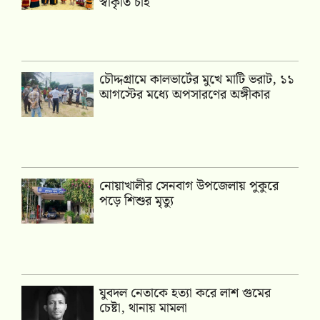
স্বীকৃতি চাই
চৌদ্দগ্রামে কালভার্টের মুখে মাটি ভরাট, ১১
আগস্টের মধ্যে অপসারণের অঙ্গীকার
নোয়াখালীর সেনবাগ উপজেলায় পুকুরে
পড়ে শিশুর মৃত্যু
যুবদল নেতাকে হত্যা করে লাশ গুমের
চেষ্টা, থানায় মামলা