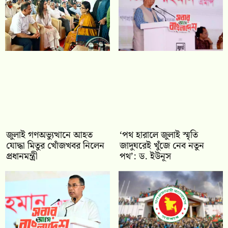
জুলাই গণঅভ্যুত্থানে আহত
‘পথ হারালে জুলাই স্মৃতি
যোদ্ধা মিতুর খোঁজখবর নিলেন
জাদুঘরেই খুঁজে নেব নতুন
প্রধানমন্ত্রী
পথ’: ড. ইউনূস