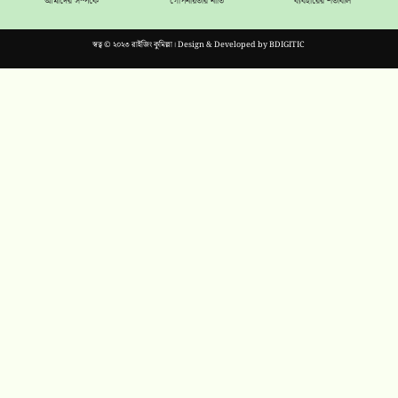
আমাদের সম্পর্কে
গোপনীয়তার নীতি
ব্যবহারের শর্তাবলি
স্বত্ব © ২০২৩ রাইজিং কুমিল্লা। Design & Developed by
BDIGITIC