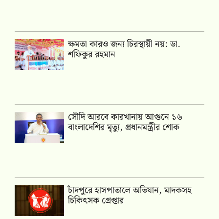
ক্ষমতা কারও জন্য চিরস্থায়ী নয়: ডা.
শফিকুর রহমান
সৌদি আরবে কারখানায় আগুনে ১৬
বাংলাদেশির মৃত্যু, প্রধানমন্ত্রীর শোক
চাঁদপুরে হাসপাতালে অভিযান, মাদকসহ
চিকিৎসক গ্রেপ্তার