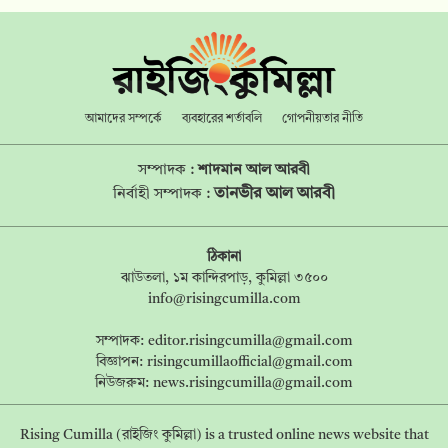
আমাদের সম্পর্কে
ব্যবহারের শর্তাবলি
গোপনীয়তার নীতি
সম্পাদক :
শাদমান আল আরবী
তানভীর আল আরবী
নির্বাহী সম্পাদক :
ঠিকানা
ঝাউতলা, ১ম কান্দিরপাড়, কুমিল্লা ৩৫০০
info@risingcumilla.com
সম্পাদক:
editor.risingcumilla@gmail.com
বিজ্ঞাপন:
risingcumillaofficial@gmail.com
নিউজরুম:
news.risingcumilla@gmail.com
Rising Cumilla (রাইজিং কুমিল্লা) is a trusted online news website that