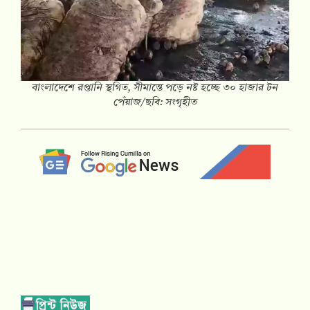
বাংলাদেশে রপ্তানি স্থগিত, সীমান্তে পড়ে নষ্ট হচ্ছে ৩০ হাজার টন
পেঁয়াজ/ছবি: সংগৃহীত