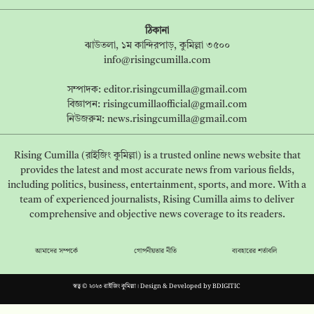
ঠিকানা
ঝাউতলা, ১ম কান্দিরপাড়, কুমিল্লা ৩৫০০
info@risingcumilla.com
সম্পাদক:
editor.risingcumilla@gmail.com
বিজ্ঞাপন:
risingcumillaofficial@gmail.com
নিউজরুম:
news.risingcumilla@gmail.com
Rising Cumilla (রাইজিং কুমিল্লা) is a trusted online news website that
provides the latest and most accurate news from various fields,
including politics, business, entertainment, sports, and more. With a
team of experienced journalists, Rising Cumilla aims to deliver
comprehensive and objective news coverage to its readers.
আমাদের সম্পর্কে
গোপনীয়তার নীতি
ব্যবহারের শর্তাবলি
স্বত্ব © ২০২৩ রাইজিং কুমিল্লা। Design & Developed by
BDIGITIC