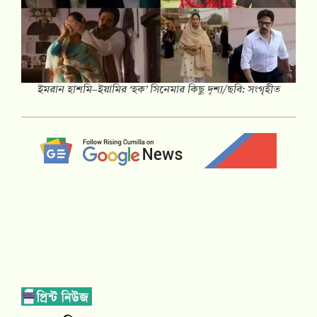
ইমরান হাশমি–ইয়ামির ‘হক’ সিনেমার কিছু দৃশ্য/ছবি: সংগৃহীত