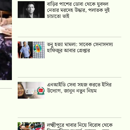
বাড়ির পাশের ডোবা থেকে যুবদল
নেতার মরদেহ উদ্ধার, পলাতক দুই
চাচাতো ভাই
তনু হত্যা মামলা: সাবেক সেনাসদস্য
হাফিজুর আবার গ্রেপ্তার
এনআইডি সেবা সহজ করতে ইসির
উদ্যোগ, জানুন নতুন নিয়ম
লক্ষ্মীপুরে খাবার নিয়ে বিরোধ থেকে