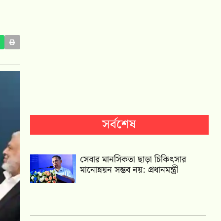
সর্বশেষ
সেবার মানসিকতা ছাড়া চিকিৎসার
মানোন্নয়ন সম্ভব নয়: প্রধানমন্ত্রী