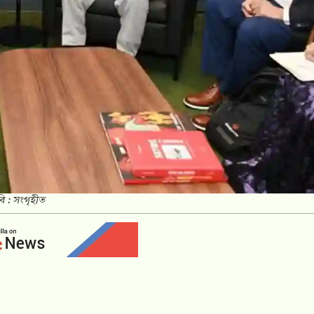
ি : সংগৃহীত