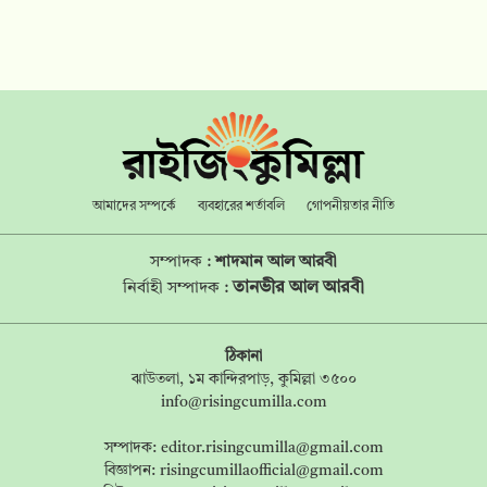
আমাদের সম্পর্কে
ব্যবহারের শর্তাবলি
গোপনীয়তার নীতি
সম্পাদক :
শাদমান আল আরবী
তানভীর আল আরবী
নির্বাহী সম্পাদক :
ঠিকানা
ঝাউতলা, ১ম কান্দিরপাড়, কুমিল্লা ৩৫০০
info@risingcumilla.com
সম্পাদক:
editor.risingcumilla@gmail.com
বিজ্ঞাপন:
risingcumillaofficial@gmail.com