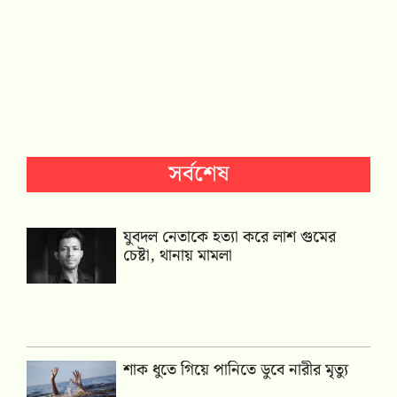
সর্বশেষ
যুবদল নেতাকে হত্যা করে লাশ গুমের
চেষ্টা, থানায় মামলা
শাক ধুতে গিয়ে পানিতে ডুবে নারীর মৃত্যু