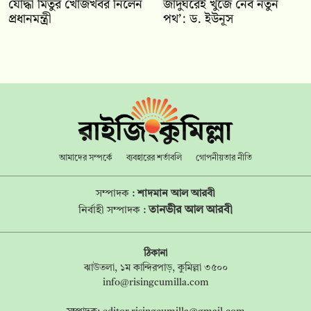
যোদ্ধা মিতুর খোঁজখবর নিলেন
জাদুঘরেই খুঁজে নেব নতুন
প্রধানমন্ত্রী
পথ’: ড. ইউনূস
আমাদের সম্পর্কে
ব্যবহারের শর্তাবলি
গোপনীয়তার নীতি
সম্পাদক :
শাদমান আল আরবী
তানভীর আল আরবী
নির্বাহী সম্পাদক :
ঠিকানা
ঝাউতলা, ১ম কান্দিরপাড়, কুমিল্লা ৩৫০০
info@risingcumilla.com