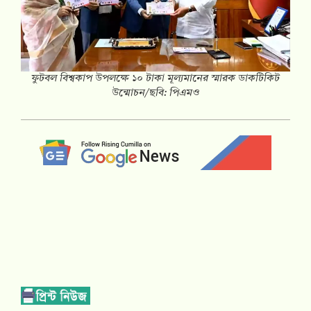
ফুটবল বিশ্বকাপ উপলক্ষে ১০ টাকা মূল্যমানের স্মারক ডাকটিকিট
উন্মোচন/ছবি: পিএমও