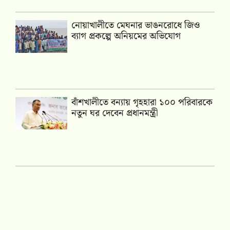
নোয়াখালীতে মেঘনার ভাঙনরোধে জিও
ব্যাগ প্রকল্পে অনিয়মের অভিযোগ
বাঁশখালীতে বন্যায় গৃহহারা ১০০ পরিবারকে
নতুন ঘর দেবেন প্রধানমন্ত্রী