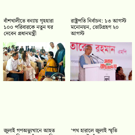
বাঁশখালীতে বন্যায় গৃহহারা
রাষ্ট্রপতি নির্বাচন: ১৩ আগস্ট
১০০ পরিবারকে নতুন ঘর
মনোনয়ন, ভোটগ্রহণ ২০
দেবেন প্রধানমন্ত্রী
আগস্ট
জুলাই গণঅভ্যুত্থানে আহত
‘পথ হারালে জুলাই স্মৃতি