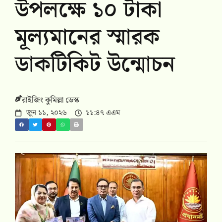
উপলক্ষে ১০ টাকা
মূল্যমানের স্মারক
ডাকটিকিট উন্মোচন
রাইজিং কুমিল্লা ডেস্ক
জুন ১১, ২০২৬
১১:৪৭ এএম