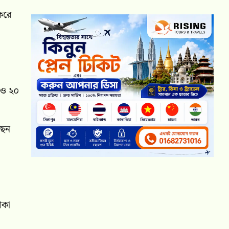
করে
 ও ২০
ছেন
া
াকা