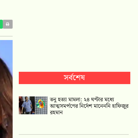
সর্বশেষ
তনু হত্যা মামলা: ২৪ ঘণ্টার মধ্যে
আত্মসমর্পণের নির্দেশ মানেননি হাফিজুর
রহমান