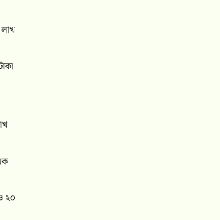
ক লাখ
টাকা
লাখ
 এক
 ও ২০