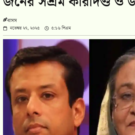
জনের সশ্রম কারাদণ্ড ও 
বাসস
নভেম্বর ২৭, ২০২৫
৫:১৬ পিএম