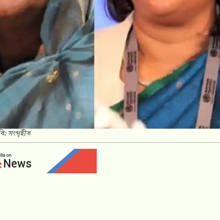
বি: সংগৃহীত