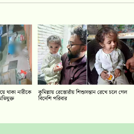
িয়ে থাকা নারীকে
কুমিল্লায় রেস্তোরাঁয় শিশুসন্তান রেখে চলে গেল
ভিযুক্ত
বিদেশি পরিবার