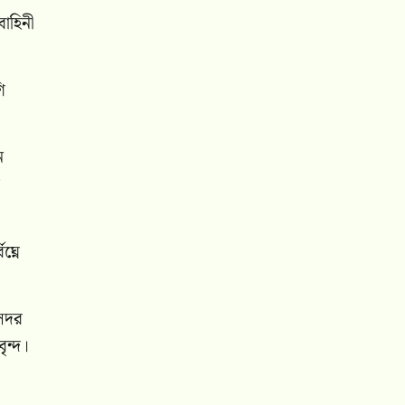
বাহিনী
ি
ন
ঘ্নে
 সদর
ৃন্দ।