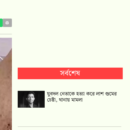
সর্বশেষ
যুবদল নেতাকে হত্যা করে লাশ গুমের
চেষ্টা, থানায় মামলা