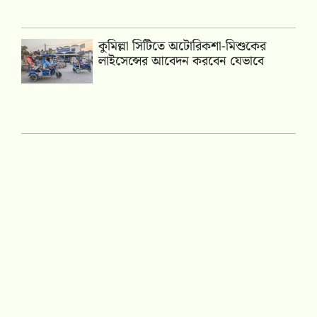
কুমিল্লা সিটিতে অটোরিকশা-মিশুকের
লাইসেন্সের আবেদন করবেন যেভাবে