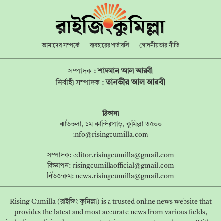
আমাদের সম্পর্কে
ব্যবহারের শর্তাবলি
গোপনীয়তার নীতি
সম্পাদক :
শাদমান আল আরবী
তানভীর আল আরবী
নির্বাহী সম্পাদক :
ঠিকানা
ঝাউতলা, ১ম কান্দিরপাড়, কুমিল্লা ৩৫০০
info@risingcumilla.com
সম্পাদক:
editor.risingcumilla@gmail.com
বিজ্ঞাপন:
risingcumillaofficial@gmail.com
নিউজরুম:
news.risingcumilla@gmail.com
Rising Cumilla (রাইজিং কুমিল্লা) is a trusted online news website that
provides the latest and most accurate news from various fields,