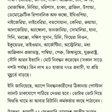
দক্ষিণ কোরিয়া, জাপান, দক্ষিণ আফ্রিকা, চীন, মিশর,
মোজাম্বিক, লিবিয়া, মরিশাস, হংকং, ব্রাজিল, উগান্ডা,
ডেমোক্রেটিক রিপাবলিক অফ কঙ্গো, ইথিওপিয়া,
নাইজেরিয়া, লাইবেরিয়া, বতসোয়ানা, কেনিয়া, রুয়ান্ডা,
আলজেরিয়া, অ্যাঙ্গোলা, তানজানিয়া, সোমালিয়া, ঘানা,
গিনি, মরক্কো, দক্ষিণ সুদান, চিলি, সিয়েরা লিওন,
ইকুয়েডর, তাইওয়ান, আর্জেন্টিনা, অস্ট্রেলিয়া, মধ্য
আফ্রিকান প্রজাতন্ত্র, গাম্বিয়া, পেরু, জিম্বাবুয়ে, যুক্তরাষ্ট্র,
সৌদি আরব ইত্যাদি। মোট নিবন্ধন করেছেন (সকাল সাড়ে
দশটা পর্যন্ত) তিন লাখ ৪০ হাজার ৭৭৪ প্রবাসী, যা প্রতি
মুহূর্তে বাড়ছে।
ইসি জানিয়েছে, অ্যাপে নিবন্ধনকারীদের ঠিকানায় পোস্টাল
ব্যালট ডাকযোগে পাঠিয়ে দেওয়া হবে। ভোটার ভোট দিয়ে
ফিরতি খামে তা আবার রিটার্নিং কর্মকর্তার কাছে পাঠাবেন।