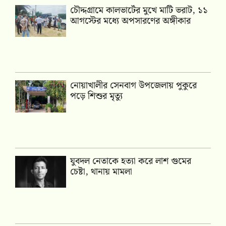
চৌদ্দগ্রামে কালভার্টের মুখে মাটি ভরাট, ১১
আগস্টের মধ্যে অপসারণের অঙ্গীকার
নোয়াখালীর সেনবাগ উপজেলায় পুকুরে
পড়ে শিশুর মৃত্যু
যুবদল নেতাকে হত্যা করে লাশ গুমের
চেষ্টা, থানায় মামলা