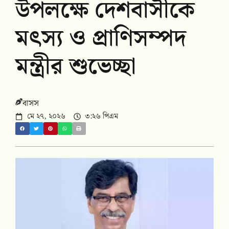
উপলক্ষে দেশবাসীকে
মৎস্য ও প্রাণিসম্পদ
মন্ত্রীর শুভেচ্ছা
বাসস
মে ২৭, ২০২৬
৩:২৬ পিএম