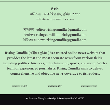
ঠিকানা
ঝাউতলা, ১ম কান্দিরপাড়, কুমিল্লা ৩৫০০
info@risingcumilla.com
সম্পাদক:
editor.risingcumilla@gmail.com
বিজ্ঞাপন:
risingcumillaofficial@gmail.com
নিউজরুম:
news.risingcumilla@gmail.com
Rising Cumilla (রাইজিং কুমিল্লা) is a trusted online news website that
provides the latest and most accurate news from various fields,
including politics, business, entertainment, sports, and more. With a
team of experienced journalists, Rising Cumilla aims to deliver
comprehensive and objective news coverage to its readers.
আমাদের সম্পর্কে
গোপনীয়তার নীতি
ব্যবহারের শর্তাবলি
স্বত্ব © ২০২৩ রাইজিং কুমিল্লা। Design & Developed by
BDIGITIC