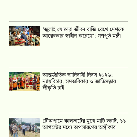
‘জুলাই যোদ্ধারা জীবন বাজি রেখে দেশকে
আরেকবার স্বাধীন করেছে’: গণপূর্ত মন্ত্রী
আন্তর্জাতিক আদিবাসী দিবস ২০২৬:
ন্যায়বিচার, সমঅধিকার ও জাতিসত্ত্বার
স্বীকৃতি চাই
চৌদ্দগ্রামে কালভার্টের মুখে মাটি ভরাট, ১১
আগস্টের মধ্যে অপসারণের অঙ্গীকার