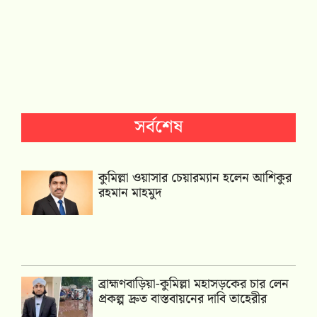
সর্বশেষ
কুমিল্লা ওয়াসার চেয়ারম্যান হলেন আশিকুর
রহমান মাহমুদ
ব্রাহ্মণবাড়িয়া-কুমিল্লা মহাসড়কের চার লেন
প্রকল্প দ্রুত বাস্তবায়নের দাবি তাহেরীর