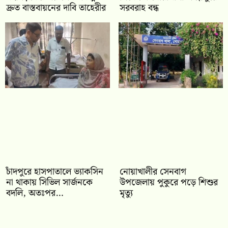
দ্রুত বাস্তবায়নের দাবি তাহেরীর
সরবরাহ বন্ধ
চাঁদপুরে হাসপাতালে ভ্যাকসিন
নোয়াখালীর সেনবাগ
না থাকায় সিভিল সার্জনকে
উপজেলায় পুকুরে পড়ে শিশুর
বদলি, অতঃপর…
মৃত্যু