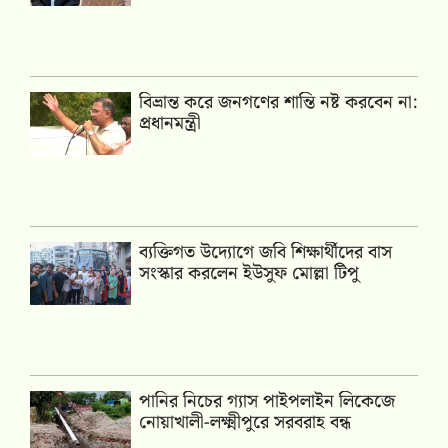
বিভ্রান্ত করে জনগণের শান্তি নষ্ট করবেন না:
প্রধানমন্ত্রী
ব্যক্তিগত উদ্যোগে জবি শিক্ষার্থীদের বাস
সংস্কার করলেন ইউসুফ মোল্লা টিপু
পানির নিচের গ্যাস পাইপলাইন লিকেজে
নোয়াখালী-লক্ষ্মীপুরে সরবরাহ বন্ধ