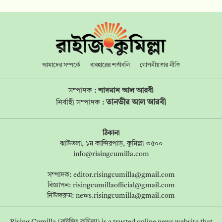
আমাদের সম্পর্কে
ব্যবহারের শর্তাবলি
গোপনীয়তার নীতি
সম্পাদক :
শাদমান আল আরবী
তানভীর আল আরবী
নির্বাহী সম্পাদক :
ঠিকানা
ঝাউতলা, ১ম কান্দিরপাড়, কুমিল্লা ৩৫০০
info@risingcumilla.com
সম্পাদক:
editor.risingcumilla@gmail.com
বিজ্ঞাপন:
risingcumillaofficial@gmail.com
নিউজরুম:
news.risingcumilla@gmail.com
Rising Cumilla (রাইজিং কুমিল্লা) is a trusted online news website that