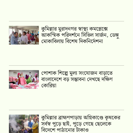
কুমিল্লার মুরাদনগর স্বাস্থ্য কমপ্লেক্সে
আকস্মিক পরিদর্শনে সিভিল সার্জন, ডেঙ্গু
মোকাবিলায় বিশেষ দিকনির্দেশনা
পোশাক শিল্পে মূল্য সংযোজন বাড়াতে
বাংলাদেশে বড় সম্ভাবনা দেখছে দক্ষিণ
কোরিয়া
কুমিল্লার ব্রাহ্মণপাড়ায় অগ্নিকাণ্ডে কৃষকের
সর্বস্ব পুড়ে ছাই, পুড়ে গেছে ছেলেকে
বিদেশে পাঠানোর টাকাও