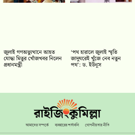
জুলাই গণঅভ্যুত্থানে আহত
‘পথ হারালে জুলাই স্মৃতি
যোদ্ধা মিতুর খোঁজখবর নিলেন
জাদুঘরেই খুঁজে নেব নতুন
প্রধানমন্ত্রী
পথ’: ড. ইউনূস
আমাদের সম্পর্কে
ব্যবহারের শর্তাবলি
গোপনীয়তার নীতি