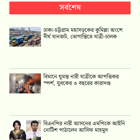
সর্বশেষ
ঢাকা-চট্টগ্রাম মহাসড়কের কুমিল্লা অংশে
দীর্ঘ যানজট, ভোগান্তিতে যাত্রী-চালক
বিমানে ঘুমন্ত নারী যাত্রীকে আপত্তিকর
স্পর্শ, যুবকের ৩ বছরের কারাদণ্ড
বিএনপির নারী আসনের এমপিকে আইনি
নোটিশ পাঠালেন আসিফ মাহমুদ