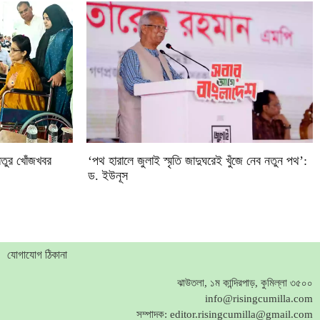
িতুর খোঁজখবর
‘পথ হারালে জুলাই স্মৃতি জাদুঘরেই খুঁজে নেব নতুন পথ’:
ড. ইউনূস
যোগাযোগ ঠিকানা
ঝাউতলা, ১ম কান্দিরপাড়, কুমিল্লা ৩৫০০
info@risingcumilla.com
সম্পাদক:
editor.risingcumilla@gmail.com