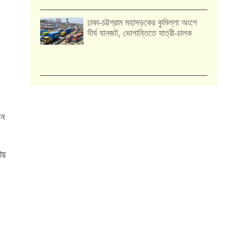
ঢাকা-চট্টগ্রাম মহাসড়কের কুমিল্লা অংশে
দীর্ঘ যানজট, ভোগান্তিতে যাত্রী-চালক
শন
য়