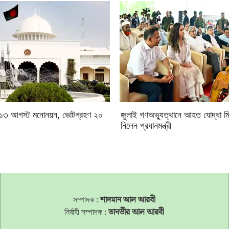
াচন: ১৩ আগস্ট মনোনয়ন, ভোটগ্রহণ ২০
জুলাই গণঅভ্যুত্থানে আহত যোদ্ধা ম
নিলেন প্রধানমন্ত্রী
সম্পাদক :
শাদমান আল আরবী
নির্বাহী সম্পাদক :
তানভীর আল আরবী