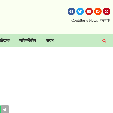
Contribute News
কনভার্টার
াক্টচেক
লাইফস্টাইল
জবস