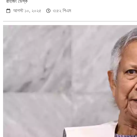
রাইজিং ডেস্ক
আগস্ট ১০, ২০২৫
৩:৫২ পিএম