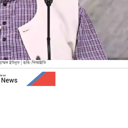
মুহাম্মদ ইউনূস | ছবি: পিআইডি