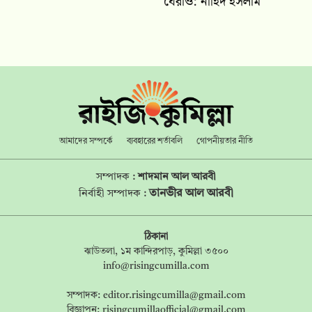
ঘেরাও: নাহিদ ইসলাম
আমাদের সম্পর্কে
ব্যবহারের শর্তাবলি
গোপনীয়তার নীতি
সম্পাদক :
শাদমান আল আরবী
তানভীর আল আরবী
নির্বাহী সম্পাদক :
ঠিকানা
ঝাউতলা, ১ম কান্দিরপাড়, কুমিল্লা ৩৫০০
info@risingcumilla.com
সম্পাদক:
editor.risingcumilla@gmail.com
বিজ্ঞাপন:
risingcumillaofficial@gmail.com