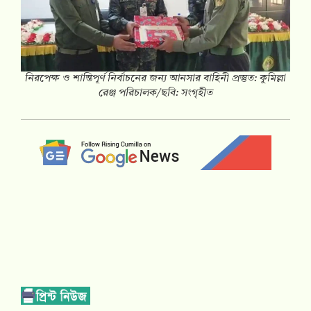
নিরপেক্ষ ও শান্তিপূর্ণ নির্বাচনের জন্য আনসার বাহিনী প্রস্তুত: কুমিল্লা
রেঞ্জ পরিচালক/ছবি: সংগৃহীত