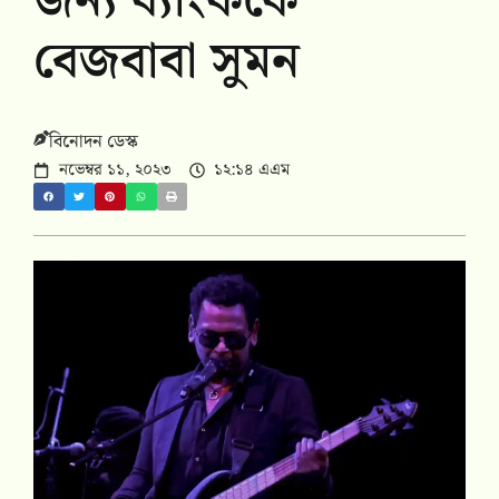
জন্য ব্যাংককে
বেজবাবা সুমন
বিনোদন ডেস্ক
নভেম্বর ১১, ২০২৩
১২:১৪ এএম