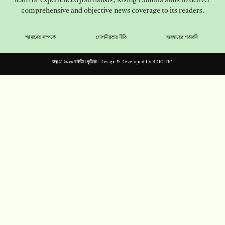
team of experienced journalists, Rising Cumilla aims to deliver
comprehensive and objective news coverage to its readers.
আমাদের সম্পর্কে
গোপনীয়তার নীতি
ব্যবহারের শর্তাবলি
স্বত্ব © ২০২৩ রাইজিং কুমিল্লা। Design & Developed by
BDIGITIC