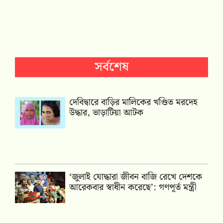
সর্বশেষ
দেবিদ্বারে বাড়ির মালিকের খণ্ডিত মরদেহ
উদ্ধার, ভাড়াটিয়া আটক
‘জুলাই যোদ্ধারা জীবন বাজি রেখে দেশকে
আরেকবার স্বাধীন করেছে’: গণপূর্ত মন্ত্রী