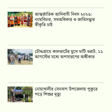
আন্তর্জাতিক আদিবাসী দিবস ২০২৬:
ন্যায়বিচার, সমঅধিকার ও জাতিসত্ত্বার
স্বীকৃতি চাই
চৌদ্দগ্রামে কালভার্টের মুখে মাটি ভরাট, ১১
আগস্টের মধ্যে অপসারণের অঙ্গীকার
নোয়াখালীর সেনবাগ উপজেলায় পুকুরে
পড়ে শিশুর মৃত্যু