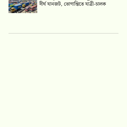
দীর্ঘ যানজট, ভোগান্তিতে যাত্রী-চালক