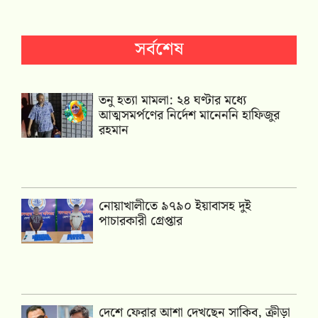
সর্বশেষ
তনু হত্যা মামলা: ২৪ ঘণ্টার মধ্যে
আত্মসমর্পণের নির্দেশ মানেননি হাফিজুর
রহমান
নোয়াখালীতে ৯৭৯০ ইয়াবাসহ দুই
পাচারকারী গ্রেপ্তার
দেশে ফেরার আশা দেখছেন সাকিব, ক্রীড়া