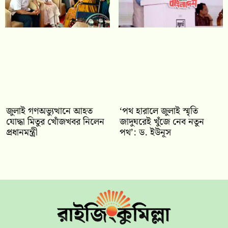
জুলাই গণঅভ্যুত্থানে আহত
‘পথ হারালে জুলাই স্মৃতি
যোদ্ধা মিতুর খোঁজখবর নিলেন
জাদুঘরেই খুঁজে নেব নতুন
প্রধানমন্ত্রী
পথ’: ড. ইউনূস