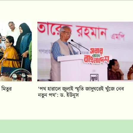
 মিতুর
‘পথ হারালে জুলাই স্মৃতি জাদুঘরেই খুঁজে নেব
নতুন পথ’: ড. ইউনূস