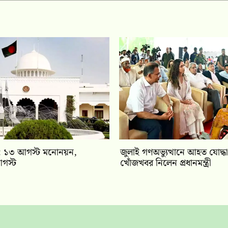
বাচন: ১৩ আগস্ট মনোনয়ন,
জুলাই গণঅভ্যুত্থানে আহত যোদ্ধা
গস্ট
খোঁজখবর নিলেন প্রধানমন্ত্রী