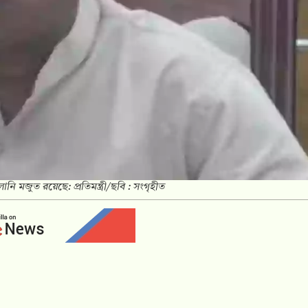
লানি মজুত রয়েছে: প্রতিমন্ত্রী/ছবি : সংগৃহীত