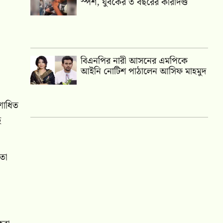
স্পর্শ, যুবকের ৩ বছরের কারাদণ্ড
বিএনপির নারী আসনের এমপিকে
আইনি নোটিশ পাঠালেন আসিফ মাহমুদ
শোধিত
ে
মতা