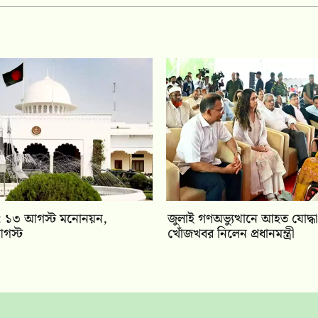
বাচন: ১৩ আগস্ট মনোনয়ন,
জুলাই গণঅভ্যুত্থানে আহত যোদ্ধা
গস্ট
খোঁজখবর নিলেন প্রধানমন্ত্রী