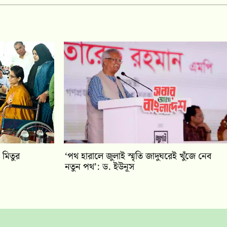
 মিতুর
‘পথ হারালে জুলাই স্মৃতি জাদুঘরেই খুঁজে নেব
নতুন পথ’: ড. ইউনূস