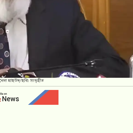
ানেল মাছউদ/ছবি: সংগৃহীত