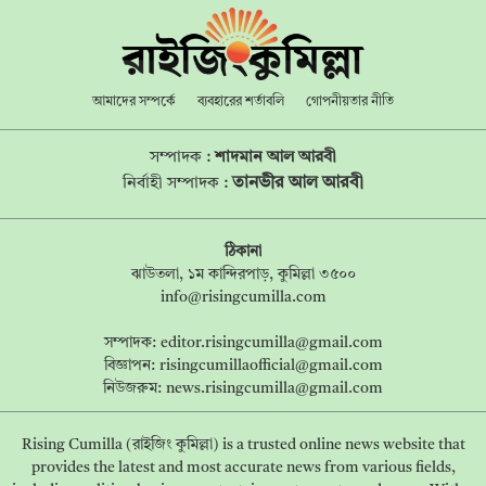
আমাদের সম্পর্কে
ব্যবহারের শর্তাবলি
গোপনীয়তার নীতি
সম্পাদক :
শাদমান আল আরবী
তানভীর আল আরবী
নির্বাহী সম্পাদক :
ঠিকানা
ঝাউতলা, ১ম কান্দিরপাড়, কুমিল্লা ৩৫০০
info@risingcumilla.com
সম্পাদক:
editor.risingcumilla@gmail.com
বিজ্ঞাপন:
risingcumillaofficial@gmail.com
নিউজরুম:
news.risingcumilla@gmail.com
Rising Cumilla (রাইজিং কুমিল্লা) is a trusted online news website that
provides the latest and most accurate news from various fields,