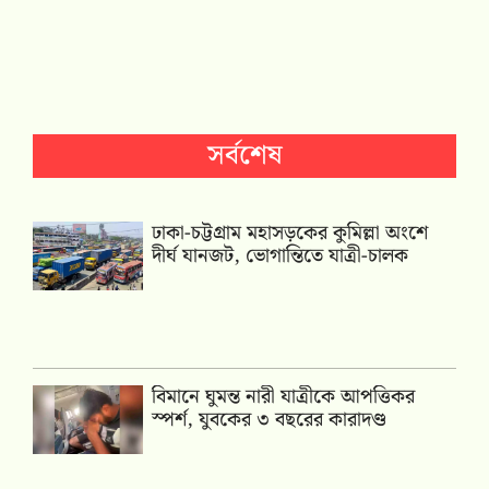
সর্বশেষ
ঢাকা-চট্টগ্রাম মহাসড়কের কুমিল্লা অংশে
দীর্ঘ যানজট, ভোগান্তিতে যাত্রী-চালক
বিমানে ঘুমন্ত নারী যাত্রীকে আপত্তিকর
স্পর্শ, যুবকের ৩ বছরের কারাদণ্ড