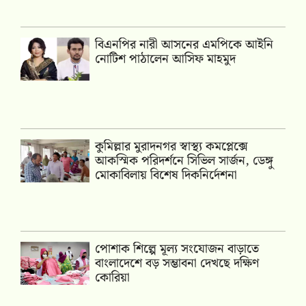
বিএনপির নারী আসনের এমপিকে আইনি
নোটিশ পাঠালেন আসিফ মাহমুদ
কুমিল্লার মুরাদনগর স্বাস্থ্য কমপ্লেক্সে
আকস্মিক পরিদর্শনে সিভিল সার্জন, ডেঙ্গু
মোকাবিলায় বিশেষ দিকনির্দেশনা
পোশাক শিল্পে মূল্য সংযোজন বাড়াতে
বাংলাদেশে বড় সম্ভাবনা দেখছে দক্ষিণ
কোরিয়া