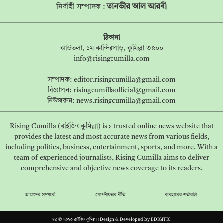
তানভীর আল আরবী
নির্বাহী সম্পাদক :
ঠিকানা
ঝাউতলা, ১ম কান্দিরপাড়, কুমিল্লা ৩৫০০
info@risingcumilla.com
সম্পাদক:
editor.risingcumilla@gmail.com
বিজ্ঞাপন:
risingcumillaofficial@gmail.com
নিউজরুম:
news.risingcumilla@gmail.com
Rising Cumilla (রাইজিং কুমিল্লা) is a trusted online news website that
provides the latest and most accurate news from various fields,
including politics, business, entertainment, sports, and more. With a
team of experienced journalists, Rising Cumilla aims to deliver
comprehensive and objective news coverage to its readers.
আমাদের সম্পর্কে
গোপনীয়তার নীতি
ব্যবহারের শর্তাবলি
স্বত্ব © ২০২৩ রাইজিং কুমিল্লা। Design & Developed by
BDIGITIC