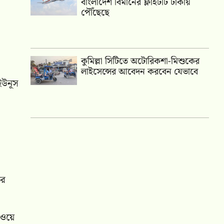
বাংলাদেশ বিমানের ফ্লাইটটি ঢাকায়
পৌঁছেছে
কুমিল্লা সিটিতে অটোরিকশা-মিশুকের
লাইসেন্সের আবেদন করবেন যেভাবে
 ইউনূস
ষর
াঁওয়ে