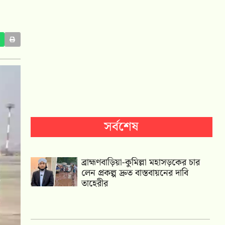
সর্বশেষ
ব্রাহ্মণবাড়িয়া-কুমিল্লা মহাসড়কের চার
লেন প্রকল্প দ্রুত বাস্তবায়নের দাবি
তাহেরীর