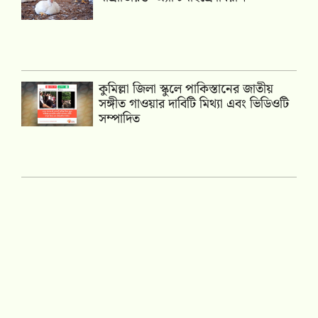
কুমিল্লা জিলা স্কুলে পাকিস্তানের জাতীয়
সঙ্গীত গাওয়ার দাবিটি মিথ্যা এবং ভিডিওটি
সম্পাদিত