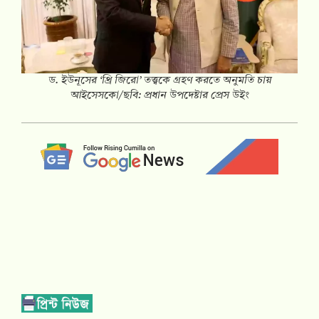
ড. ইউনূসের ‘থ্রি জিরো’ তত্ত্বকে গ্রহণ করতে অনুমতি চায়
আইসেসকো/ছবি: প্রধান উপদেষ্টার প্রেস উইং