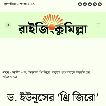
বৃহস্পতিবার ৬ আগস্ট, ২০২৬
প্রচ্ছদ
»
জাতীয়
»
ড. ইউনূসের ‘থ্রি জিরো’ তত্ত্বকে গ্রহণ করতে অনুমতি চায়
আইসেসকো
ড. ইউনূসের ‘থ্রি জিরো’