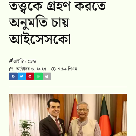
তত্ত্বকে গ্রহণ করতে
অনুমতি চায়
আইসেসকো
রাইজিং ডেস্ক
অক্টোবর ৬, ২০২৫
৭:১৯ পিএম