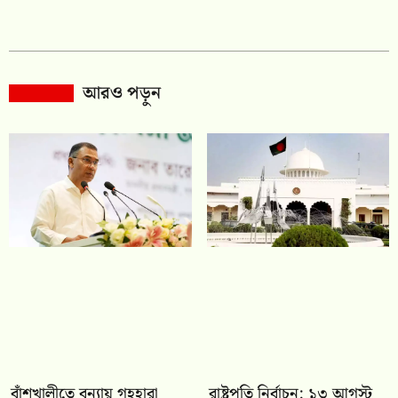
আরও পড়ুন
বাঁশখালীতে বন্যায় গৃহহারা
রাষ্ট্রপতি নির্বাচন: ১৩ আগস্ট