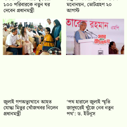
১০০ পরিবারকে নতুন ঘর
মনোনয়ন, ভোটগ্রহণ ২০
দেবেন প্রধানমন্ত্রী
আগস্ট
জুলাই গণঅভ্যুত্থানে আহত
‘পথ হারালে জুলাই স্মৃতি
যোদ্ধা মিতুর খোঁজখবর নিলেন
জাদুঘরেই খুঁজে নেব নতুন
প্রধানমন্ত্রী
পথ’: ড. ইউনূস