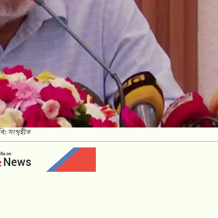
বি: সংগৃহীত