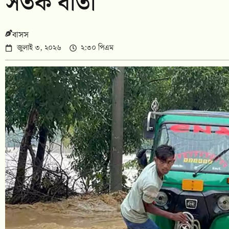
সতর্ক বার্তা
বাসস
জুলাই ৩, ২০২৬
২:৩০ পিএম