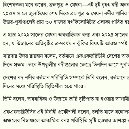
বিশেষজ্ঞরা মনে করেন, ব্রহ্মপুত্র ও মেঘনা—এই দুই বৃহৎ নদী অ
২০০৪ সালে জুলাইয়ের শেষ দিকে ব্রহ্মপুত্র ও মেঘনা নদীর পানির স
উত্তর-পূর্বাঞ্চলেই প্রায় ৩০ হাজার বর্গকিলোমিটার এলাকা প্লাবিত হ
এ ছাড়া ২০২২ সালের মেঘনা অববাহিকার বন্যা এবং ২০২৪ সালের ভয়
হন, যা উজানের অতিবৃষ্টির ক্রমবর্ধমান ঝুঁকির বিষয়টি আরও স্পষ্
সারদার উদয় রায়হান বলেন, বর্তমানে এফএফডব্লিউসি দেশের অভ্যন
দিতে সক্ষম। তবে উপকূলীয় নদীগুলোর ক্ষেত্রে তিনদিন আগে পূর্ব
দেশের নদ-নদীর বর্তমান পরিস্থিতি সম্পর্কে তিনি বলেন, বর্তমানে ব্
দিনের মধ্যে পরিস্থিতি স্থিতিশীল হতে পারে।
তিনি বলেন, অববাহিকা ও উজানে ভারি বৃষ্টিপাত না হওয়ায় আগামী
এফএফডব্লিউসির এই নির্বাহী প্রকৌশলী বলেন, চলতি মাসে বঙ্গোপ
অঞ্চলের নিম্নাঞ্চলে আকস্মিক বন্যা পরিস্থিতি সৃষ্টি হওয়ার আশঙ্কা