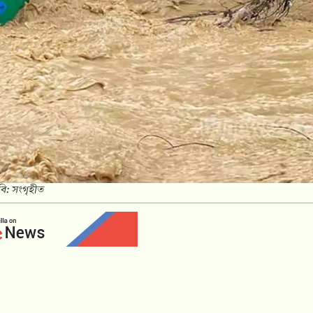
বি: সংগৃহীত