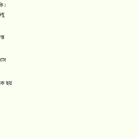
কি।
ধু
্ত
ভাস
েকে ছয়