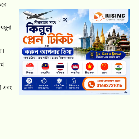
 তবে
-যমুনা
ে।
্ন
দী এবং