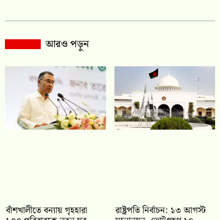
আরও পড়ুন
বাঁশখালীতে বন্যায় গৃহহারা
রাষ্ট্রপতি নির্বাচন: ১৩ আগস্ট