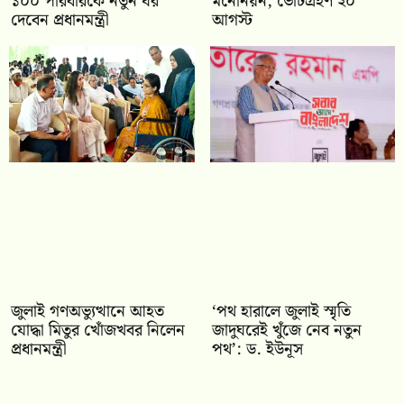
১০০ পরিবারকে নতুন ঘর
মনোনয়ন, ভোটগ্রহণ ২০
দেবেন প্রধানমন্ত্রী
আগস্ট
জুলাই গণঅভ্যুত্থানে আহত
‘পথ হারালে জুলাই স্মৃতি
যোদ্ধা মিতুর খোঁজখবর নিলেন
জাদুঘরেই খুঁজে নেব নতুন
প্রধানমন্ত্রী
পথ’: ড. ইউনূস