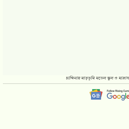
শিক্ষার্থী সংবর্ধনা ও অভিভাবক সমাবেশ অনুষ্ঠিত হয়েছে।
শনিবার (৯ মে) সকালে স্কুল মিলনায়তনে আয়োজিত এই অনুষ্ঠানে প্
বক্তব্য প্রদান করেন আতিকুল আলম শাওন এমপি।
মাতৃভূমি মডেল স্কুল অ্যান্ড কলেজের প্রতিষ্ঠাতা প্রিন্সিপাল মু.
চান্দিনা উপজেলা নির্বাহী অফিসার (ইউএনও) মোহাম্মদ আশরাফু
বিশেষ অতিথি হিসেবে উপস্থিত ছিলেন মাতৃভূমি মডেল মাদ্রাসার 
মাওলানা আবুল খায়ের।
মাতৃভূমি বৃত্তি প্রকল্পের পরিচালক মো. মোস্তফা কামাল ভুঁইয়ার সঞ
মাওলানা মিজানুর রহমান, মাতৃভূমি ফাউন্ডেশনের সহ-সভাপতি ম
হেলালী এবং কুমিল্লা উত্তর জেলা মৎস্যজীবী দলের সদস্য সচিব ফজ
অনুষ্ঠানে অন্যান্যদের মধ্যে উপস্থিত ছিলেন মাতৃভূমি মডেল স্কুল অ্
মাওলানা জাহাঙ্গীর আলম এবং মাতৃভূমি মডেল গার্লস স্কুল অ্যান্ড
অভিভাবকবৃন্দ।