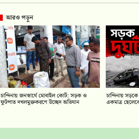
আরও পড়ুন
চান্দিনায় জনস্বার্থে মোবাইল কোর্ট: সড়ক ও
চান্দিনায় সড়কে
ফুটপাত দখলমুক্তকরণে উচ্ছেদ অভিযান
একমাত্র ছেলেকে