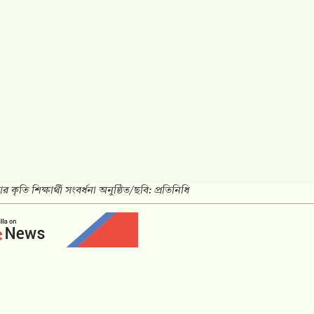
রধান অতিথি হিসেবে উপস্থিত থেকে শিক্ষার্থীদের দিকনির্দেশনামূলক
 আখতার হোসাইন-এর সভাপতিত্বে অনুষ্ঠানে বিশেষ অতিথির বক্তব্য রাখেন
ল হক এবং উপজেলা মাধ্যমিক শিক্ষা অফিসার ইকবাল হাছান। এছাড়া
সভাপতি আবদুর রব ভুঁইয়া ও চান্দিনা উপজেলা যুবদলের সাবেক আহ্ব
্চালনায় অনুষ্ঠানে আমন্ত্রিত অতিথি হিসেবে আরও বক্তব্য রাখেন প্রভা
ো. আনোয়ার হোসেন, অভিভাবক ফোরামের যুগ্ম-সম্পাদক ফয়েজ উল্ল
লুল ছাত্তার মাস্টার।
যান্ড কলেজের প্রিন্সিপাল আল মামুন, মাতৃভূমি মডেল মাদ্রাসার অধ্যক্ষ
 কলেজের অধ্যক্ষ কেএম একে মহিউদ্দিনসহ প্রতিষ্ঠানের শিক্ষক ও