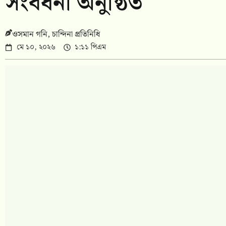
সংবর্ধনা অনুষ্ঠিত
ওসমান গনি, চান্দিনা প্রতিনিধি
মে ১০, ২০২৬
১:১১ পিএম
চান্দিনায় মাতৃভূমি মডেল স্কুল ও মাদ্রাসা
কুমিল্লার চান্দিনায় অত্যন্ত উৎসবমুখর পরিবেশে মাতৃভূমি মডেল