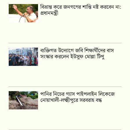
বিভ্রান্ত করে জনগণের শান্তি নষ্ট করবেন না:
প্রধানমন্ত্রী
ব্যক্তিগত উদ্যোগে জবি শিক্ষার্থীদের বাস
সংস্কার করলেন ইউসুফ মোল্লা টিপু
পানির নিচের গ্যাস পাইপলাইন লিকেজে
নোয়াখালী-লক্ষ্মীপুরে সরবরাহ বন্ধ