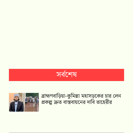
সর্বশেষ
ব্রাহ্মণবাড়িয়া-কুমিল্লা মহাসড়কের চার লেন
প্রকল্প দ্রুত বাস্তবায়নের দাবি তাহেরীর