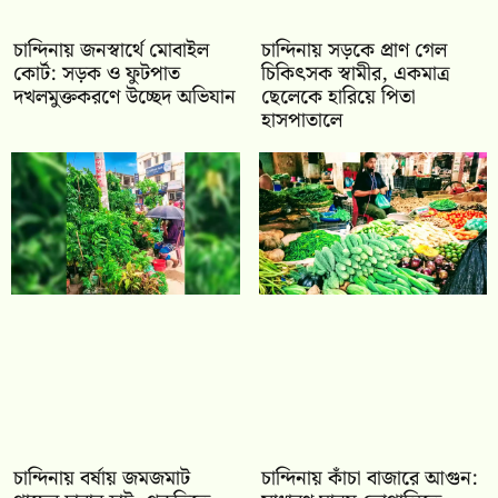
চান্দিনায় জনস্বার্থে মোবাইল
চান্দিনায় সড়কে প্রাণ গেল
কোর্ট: সড়ক ও ফুটপাত
চিকিৎসক স্বামীর, একমাত্র
দখলমুক্তকরণে উচ্ছেদ অভিযান
ছেলেকে হারিয়ে পিতা
হাসপাতালে
চান্দিনায় বর্ষায় জমজমাট
চান্দিনায় কাঁচা বাজারে আগুন: