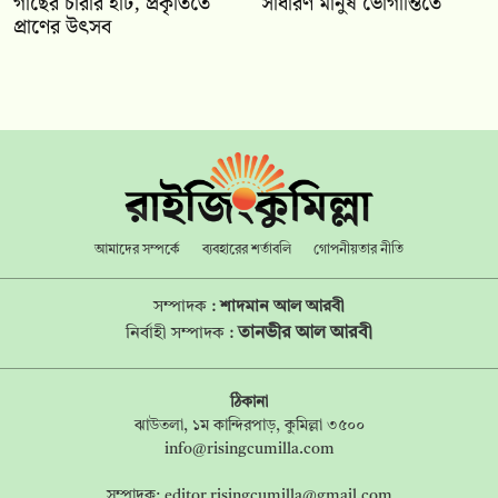
গাছের চারার হাট, প্রকৃতিতে
সাধারণ মানুষ ভোগান্তিতে
প্রাণের উৎসব
আমাদের সম্পর্কে
ব্যবহারের শর্তাবলি
গোপনীয়তার নীতি
সম্পাদক :
শাদমান আল আরবী
তানভীর আল আরবী
নির্বাহী সম্পাদক :
ঠিকানা
ঝাউতলা, ১ম কান্দিরপাড়, কুমিল্লা ৩৫০০
info@risingcumilla.com
সম্পাদক:
editor.risingcumilla@gmail.com