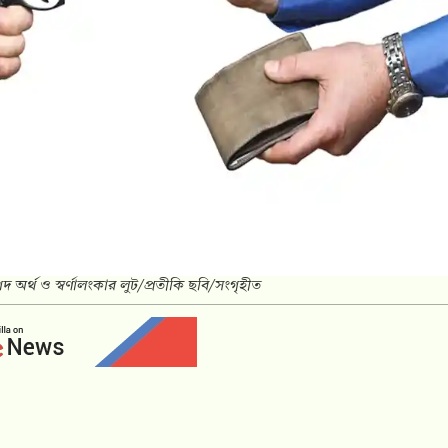
নগদ অর্থ ও স্বর্ণালংকার লুট/প্রতীকি ছবি/সংগৃহীত