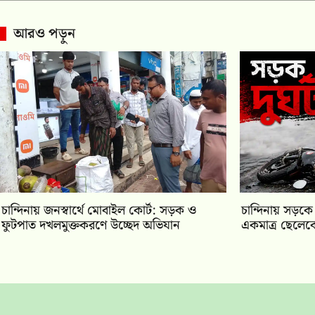
আরও পড়ুন
চান্দিনায় জনস্বার্থে মোবাইল কোর্ট: সড়ক ও
চান্দিনায় সড়কে
ফুটপাত দখলমুক্তকরণে উচ্ছেদ অভিযান
একমাত্র ছেলেকে