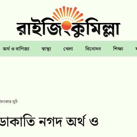
অর্থ ও বাণিজ্য
স্বাস্থ্য
খেলা
বিনোদন
শিক্ষা
্ণালংকার লুট
্ষ ডাকাতি নগদ অর্থ ও