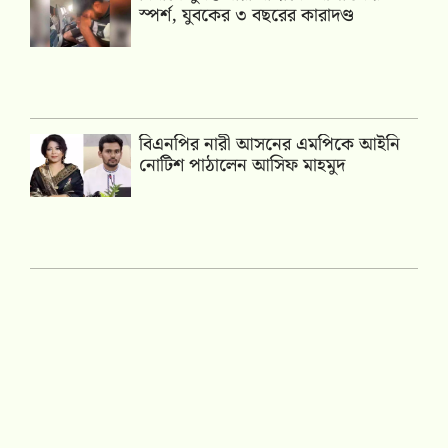
স্পর্শ, যুবকের ৩ বছরের কারাদণ্ড
বিএনপির নারী আসনের এমপিকে আইনি
নোটিশ পাঠালেন আসিফ মাহমুদ