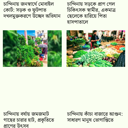
চান্দিনায় জনস্বার্থে মোবাইল
চান্দিনায় সড়কে প্রাণ গেল
কোর্ট: সড়ক ও ফুটপাত
চিকিৎসক স্বামীর, একমাত্র
দখলমুক্তকরণে উচ্ছেদ অভিযান
ছেলেকে হারিয়ে পিতা
হাসপাতালে
চান্দিনায় বর্ষায় জমজমাট
চান্দিনায় কাঁচা বাজারে আগুন:
গাছের চারার হাট, প্রকৃতিতে
সাধারণ মানুষ ভোগান্তিতে
প্রাণের উৎসব