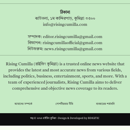
ঠিকানা
ঝাউতলা, ১ম কান্দিরপাড়, কুমিল্লা ৩৫০০
info@risingcumilla.com
সম্পাদক:
editor.risingcumilla@gmail.com
বিজ্ঞাপন:
risingcumillaofficial@gmail.com
নিউজরুম:
news.risingcumilla@gmail.com
Rising Cumilla (রাইজিং কুমিল্লা) is a trusted online news website that
provides the latest and most accurate news from various fields,
including politics, business, entertainment, sports, and more. With a
team of experienced journalists, Rising Cumilla aims to deliver
comprehensive and objective news coverage to its readers.
আমাদের সম্পর্কে
গোপনীয়তার নীতি
ব্যবহারের শর্তাবলি
স্বত্ব © ২০২৩ রাইজিং কুমিল্লা। Design & Developed by
BDIGITIC