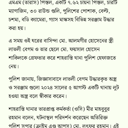
এমএম (তারাস) পিস্তল, একটি ৭.৬২ চায়না পিস্তল, চারটি
ম্যাগাজিন, ৩০ রাউন্ড গুলি, পুলিশের পোশাক, বেল্ট,
চশমা, বডি ক্যামেরা, গ্যাস মাস্কসহ বিভিন্ন সরঞ্জাম উদ্ধার
করা হয়।
এ সময় ওই ঘরের বাসিন্দা মো. আলমগীর হোসেনের স্ত্রী
লাভলী বেগম ও তার ছেলে মো. ফয়সাল হোসেন
শাকিলকে গ্রেফতার করে শাহরাস্তি থানা পুলিশ হেফাজতে
নেয়।
পুলিশ জানায়, জিজ্ঞাসাবাদে লাভলী বেগম উদ্ধারকৃত অস্ত্র
ও সরঞ্জাম গুলো ২০২৪ সালের ৫ আগস্ট একটি থানায় লুট
হওয়া অস্ত্র বলে স্বীকার করেন।
শাহরাস্তি থানার ভারপ্রাপ্ত কর্মকর্তা (ওসি) মীর মাহবুবুর
রহমান বলেন, ঘটনাস্থল পরিদর্শন করেছেন অতিরিক্ত
পুলিশ সুপার (ক্রাইম এণ্ড আপস্) মো. লুৎফর রহমান। এই