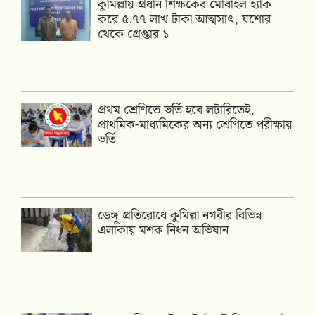
কুমিল্লায় প্রধান শিক্ষকের মোবাইল হ্যাক
করে ৫.৭৭ লাখ টাকা আত্মসাৎ, যশোর
থেকে গ্রেপ্তার ১
প্রথম শ্রেণিতে ভর্তি হবে লটারিতেই,
প্রাথমিক-মাধ্যমিকের অন্য শ্রেণিতে পরীক্ষায়
ভর্তি
ডেঙ্গু প্রতিরোধে কুমিল্লা নগরীর বিভিন্ন
এলাকায় মশক নিধন অভিযান