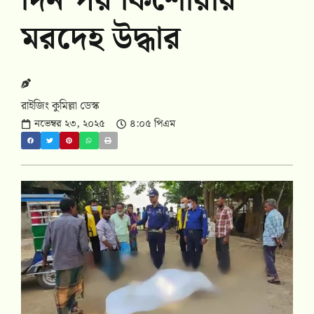
দিন পর কিশোরীর
মরদেহ উদ্ধার
রাইজিং কুমিল্লা ডেস্ক
নভেম্বর ২৩, ২০২৫
৪:০৫ পিএম