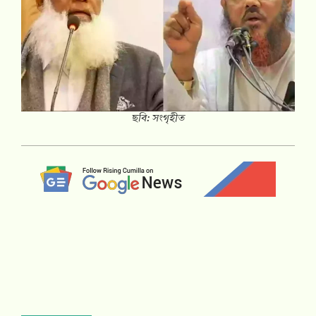
ছবি: সংগৃহীত