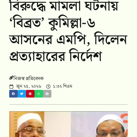
বিরুদ্ধে মামলা ঘটনায়
‘বিব্রত’ কুমিল্লা-৬
আসনের এমপি, দিলেন
প্রত্যাহারের নির্দেশ
নিজস্ব প্রতিবেদক
জুন ২৫, ২০২৬
১:৩২ পিএম