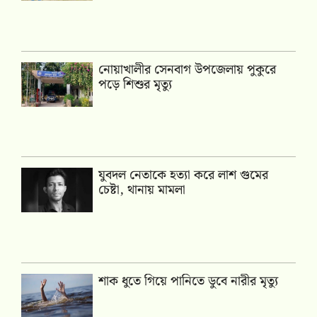
নোয়াখালীর সেনবাগ উপজেলায় পুকুরে
পড়ে শিশুর মৃত্যু
যুবদল নেতাকে হত্যা করে লাশ গুমের
চেষ্টা, থানায় মামলা
শাক ধুতে গিয়ে পানিতে ডুবে নারীর মৃত্যু