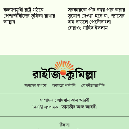
কল্যাণমুখী রাষ্ট্র গঠনে
সরকারকে পাঁচ বছর পার করার
পেশাজীবীদের ভূমিকা রাখার
সুযোগ দেওয়া হবে না, গ্যাসের
আহ্বান
দাম বাড়লে পেট্রোবাংলা
ঘেরাও: নাহিদ ইসলাম
আমাদের সম্পর্কে
ব্যবহারের শর্তাবলি
গোপনীয়তার নীতি
সম্পাদক :
শাদমান আল আরবী
তানভীর আল আরবী
নির্বাহী সম্পাদক :
ঠিকানা