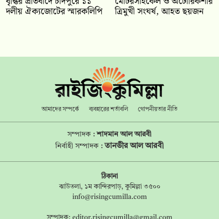
বৃদ্ধির প্রতিবাদে চাঁদপুরে ১১
মোটরসাইকেল ও অটোরিকশার
দলীয় ঐক্যজোটের স্মারকলিপি
ত্রিমুখী সংঘর্ষ, আহত ছয়জন
আমাদের সম্পর্কে
ব্যবহারের শর্তাবলি
গোপনীয়তার নীতি
সম্পাদক :
শাদমান আল আরবী
তানভীর আল আরবী
নির্বাহী সম্পাদক :
ঠিকানা
ঝাউতলা, ১ম কান্দিরপাড়, কুমিল্লা ৩৫০০
info@risingcumilla.com
সম্পাদক:
editor.risingcumilla@gmail.com