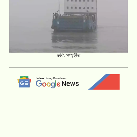
ছবি: সংগৃহীত