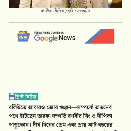
রণবীর–দীপিকা/ছবি : সংগৃহীত
বলিউডে আবারও জোর গুঞ্জন—সম্পর্কে ভাঙনের
পথে হাঁটছেন তারকা দম্পতি রণবীর সিং ও দীপিকা
পাড়ুকোন। দীর্ঘ দিনের প্রেম এবং প্রায় আট বছরের