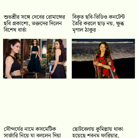
শুভশ্রীর সঙ্গে দেবের রোমান্সের
বিকৃত ছবি-ভিডিও কনটেন্ট
ছবি প্রকাশ্যে, ভক্তদের দিলেন
তৈরি করলে ছাড় নয়, ক্ষুব্ধ
বিশেষ বার্তা
মৃণাল ঠাকুর
সৌন্দর্যের নামে কসমেটিক
ছোটবেলায় কুমিল্লায় থাকা
সার্জারি নিয়ে যা বললেন দিয়া
হয়েছে শবনম ফারিয়ার,