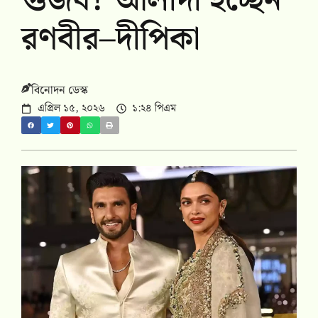
গুজব? আলাদা হচ্ছেন
রণবীর–দীপিকা
বিনোদন ডেস্ক
এপ্রিল ১৫, ২০২৬
১:২৪ পিএম