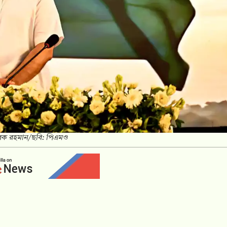
 তারেক রহমান/ছবি: পিএমও