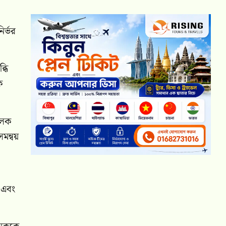
ির্ভর
্ধি
ক
মূলক
সমন্বয়
ি এবং