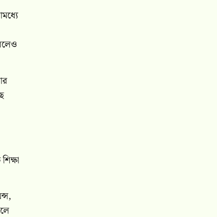
োমধ্যে
ন বলেও
তার
ছে
শিক্ষা
ন্স,
বলে