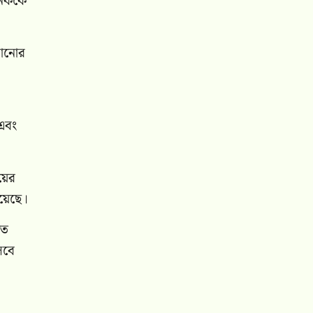
অনেককে
াড়ানোর
 এবং
য়ের
হয়েছে।
তে
সেবে